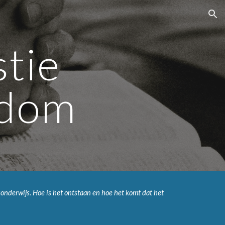
ion
ie 
ndom
nderwijs. Hoe is het ontstaan en hoe het komt dat het 