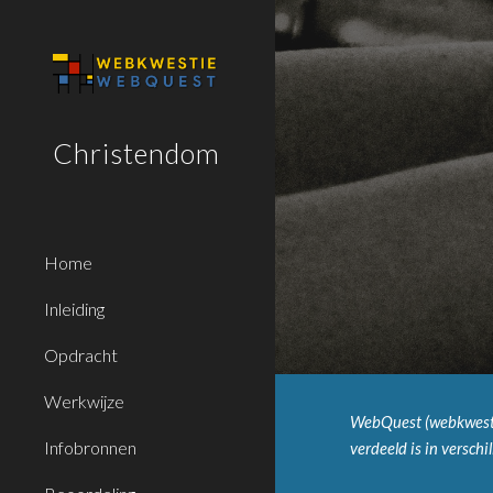
Sk
Christendom
Home
Inleiding
Opdracht
Werkwijze
WebQuest (webkwestie)
Infobronnen
verdeeld is in versch