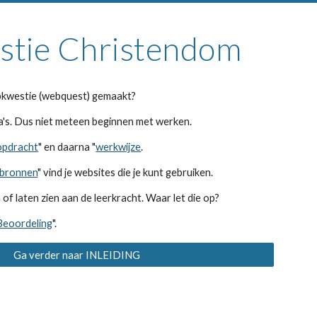
tie Christendom
bkwestie (webquest) gemaakt?
na's. Dus niet meteen beginnen met werken.
opdracht
" en daarna "
werkwijze
.
ebronnen
" vind je websites die je kunt gebruiken.
 of laten zien aan de leerkracht. Waar let die op?
Beoordeling
".
Ga verder naar INLEIDING