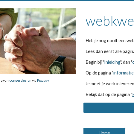
webkwes
Heb je nog nooit een we
Lees dan eerst alle pagi
Begin bij "
Inleiding
", dan "
Op de pagina "
informati
g van 
congerdesign
 via 
Pixabay
Je moet je werk inleveren
Bekijk dat op de pagina "
Home