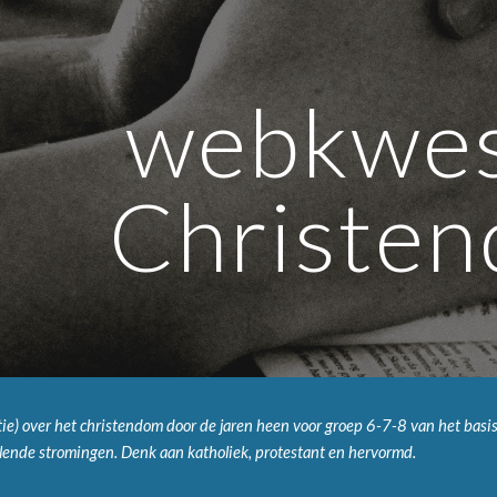
ip to main content
Skip to navigat
webkwest
Christe
 over het christendom door de jaren heen voor groep 6-7-8 van het basiso
illende stromingen. Denk aan katholiek, protestant en hervormd.