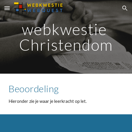
Skip to main content
Skip to navigation
webkwestie 
Christendom
Beoordeling
Hieronder zie je waar je leerkracht op let.